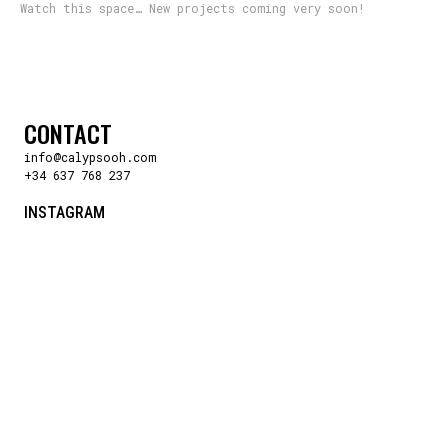
Watch this space… New projects coming very soon!
CONTACT
info@calypsooh.com
+34 637 768 237
INSTAGRAM